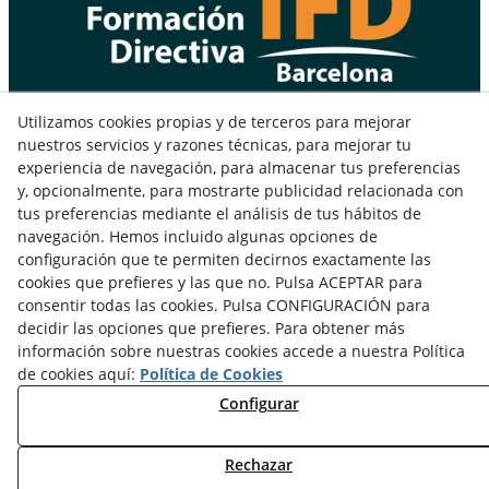
Gran Vía de Les Corts Catalanes, 608 2ª, A y D
Utilizamos cookies propias y de terceros para mejorar
08007 Barcelona - España
nuestros servicios y razones técnicas, para mejorar tu
Teléfono: +34 93 177 08 08
experiencia de navegación, para almacenar tus preferencias
y, opcionalmente, para mostrarte publicidad relacionada con
Fax: +34 93 412 13 25
tus preferencias mediante el análisis de tus hábitos de
navegación. Hemos incluido algunas opciones de
configuración que te permiten decirnos exactamente las
cookies que prefieres y las que no. Pulsa ACEPTAR para
consentir todas las cookies. Pulsa CONFIGURACIÓN para
decidir las opciones que prefieres. Para obtener más
información sobre nuestras cookies accede a nuestra Política
de cookies aquí:
Política de Cookies
Configurar
Aviso Legal
Política de Privacidad
Política de Cookies
Rechazar
© 08/2026 IFD - Instituto de Formacion Directiva - Todos los