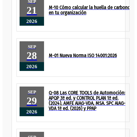
SEP
21
M-10 Cómo calcular la huella de carbono
en tu organización
2026
SEP
28
M-01 Nueva Norma ISO 14001:2026
2026
SEP
Q-08 Las CORE TOOLS de Automoción:
29
APQP 3ª ed. y CONTROL PLAN 1ª ed.
(2024), AMFE AIAG-VDA, MSA. SPC AIAG-
VDA 1ª ed. (2026) y PPAP
2026