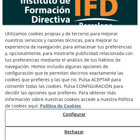
Utilizamos cookies propias y de terceros para mejorar
Gran Vía de Les Corts Catalanes, 608 2ª, A y D
nuestros servicios y razones técnicas, para mejorar tu
08007 Barcelona - España
experiencia de navegación, para almacenar tus preferencias
Teléfono: +34 93 177 08 08
y, opcionalmente, para mostrarte publicidad relacionada con
Fax: +34 93 412 13 25
tus preferencias mediante el análisis de tus hábitos de
navegación. Hemos incluido algunas opciones de
configuración que te permiten decirnos exactamente las
cookies que prefieres y las que no. Pulsa ACEPTAR para
consentir todas las cookies. Pulsa CONFIGURACIÓN para
decidir las opciones que prefieres. Para obtener más
información sobre nuestras cookies accede a nuestra Política
de cookies aquí:
Política de Cookies
Configurar
Aviso Legal
Política de Privacidad
Política de Cookies
Rechazar