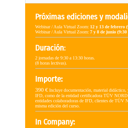
Próximas ediciones y modal
Webinar / Aula Virtual Zoom:
12 y 13 de febrero (
Webinar / Aula Virtual Zoom:
7 y 8 de junio (9:30
Duración
:
2 jornadas de 9:30 a 13:30 horas.
(8 horas lectivas).
Importe:
390 €
Incluye documentación, material didáctico, 
IFD, como de la entidad certificadora TÜV NORD.
entidades colaboradoras de IFD, clientes de TÜV N
misma edición del curso.
In Company: