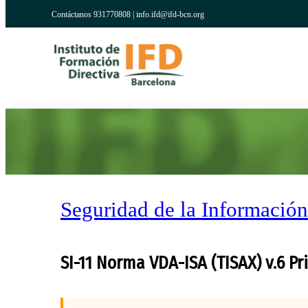
Contáctanos 931770808 |
info.ifd@ifd-bcn.org
Seguridad de la Información
SI-11 Norma VDA-ISA (TISAX) v.6 P