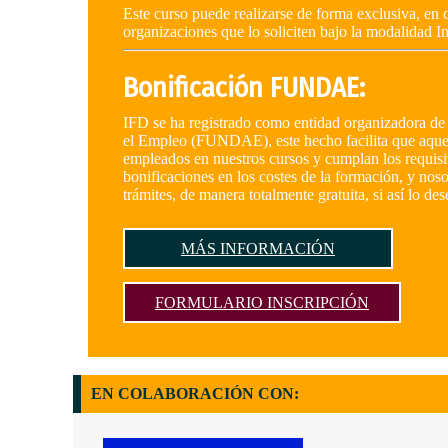
Este curso puede realizarse de forma exclusiva, en c
organizaciones que lo soliciten bajo la modalidad 
Bonificación FUNDAE:
IFD se ha registrado como entidad organizadora de 
el Empleo (FUNDAE), este hecho facilita que aquel
empleados en nuestros cursos y cumplan los requisi
bonificaciones en los costes de la formación, y nos
trámites, de manera totalmente gratuita, si así lo des
MÁS INFORMACIÓN
FORMULARIO INSCRIPCIÓN
EN COLABORACIÓN CON: