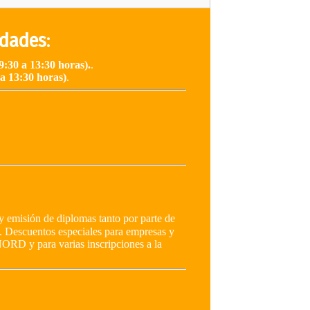
idades
:
9:30 a 13:30 horas).
.
 a 13:30 horas)
.
y emisión de diplomas tanto por parte de
 Descuentos especiales para empresas y
ORD y para varias inscripciones a la