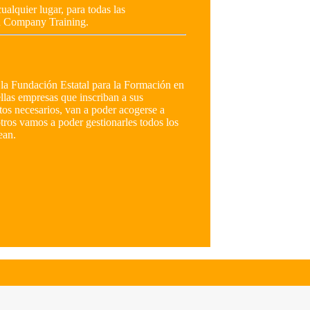
ualquier lugar, para todas las
In Company Training.
la Fundación Estatal para la Formación en
las empresas que inscriban a sus
tos necesarios, van a poder acogerse a
otros vamos a poder gestionarles todos los
ean.