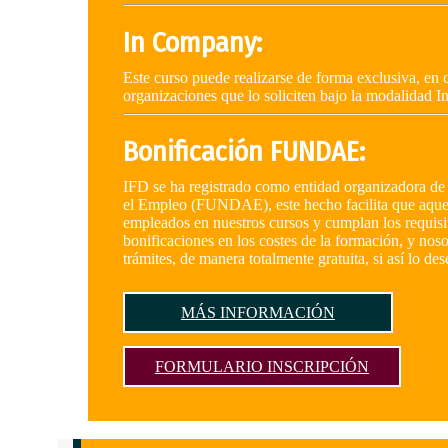
In Company:
Este curso puede realizarse de forma exclusiva, en c
organizaciones que lo soliciten bajo la modalidad 
Bonificación FUNDAE:
IFD se ha registrado como entidad organizadora de 
el Empleo (FUNDAE), este hecho facilita que aquel
empleados en nuestros cursos y cumplan los requisi
bonificaciones en los costes de la formación, y nos
trámites, de manera totalmente gratuita, si así lo des
MÁS INFORMACIÓN
FORMULARIO INSCRIPCIÓN