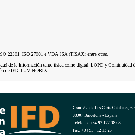
ISO 22301, ISO 27001 e VDA-ISA (TISAX) entre otras.
idad de la Información tanto física como digital, LOPD y Continuidad 
mación de IFD-TÜV NORD.
Gran Vía de Les Corts Catalanes, 60
08007 Barcelona - España
Teléfono: +34 93 177 08 08
Fax: +34 93 412 13 25