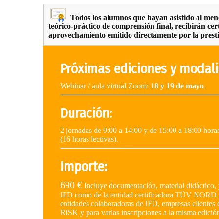
Todos los alumnos que hayan asistido al men
teórico-práctico de comprensión final, recibirán cer
aprovechamiento emitido directamente por la pres
Próximas ediciones y modal
Webinar / aula virtual Zoom:
18 y 19 de mayo
.
Duración
:
2 jornadas de 9:00 a 14:00 y de 15:00 a 18:00 horas
(16 horas lectivas).
Importe:
690 €
Incluye documentación, material didáctico, 
IFD como de la entidad certificadora TÜV NORD. 
entidades colaboradoras de IFD, empresas clien
RISK y para varias inscripciones a la misma edición