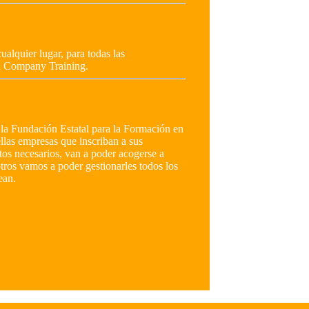
ualquier lugar, para todas las
In Company Training.
la Fundación Estatal para la Formación en
las empresas que inscriban a sus
tos necesarios, van a poder acogerse a
otros vamos a poder gestionarles todos los
ean.