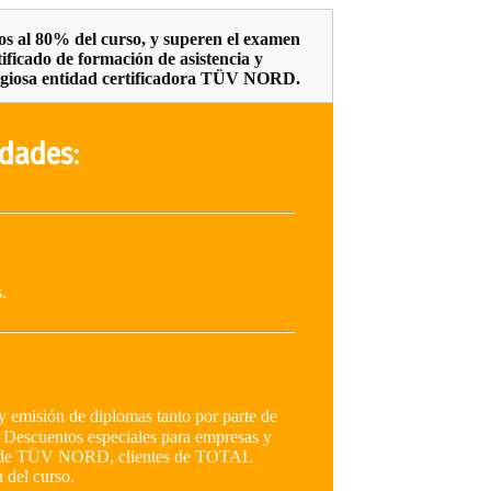
os al 80% del curso, y superen el examen
tificado de formación de asistencia y
tigiosa entidad certificadora TÜV NORD.
idades
:
.
y emisión de diplomas tanto por parte de
Descuentos especiales para empresas y
tes de TÜV NORD, clientes de TOTAL
 del curso.