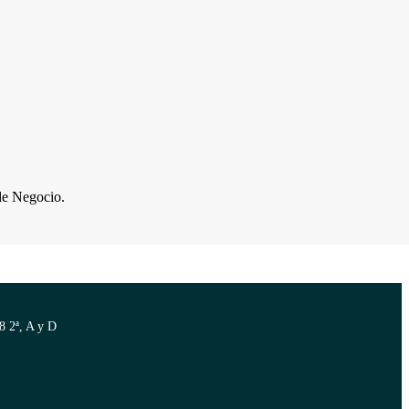
de Negocio.
8 2ª, A y D