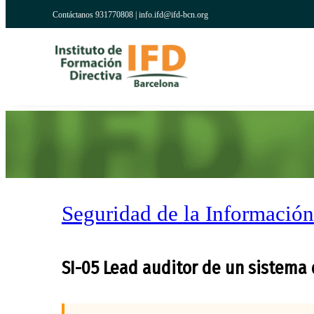
Contáctanos 931770808 |
info.ifd@ifd-bcn.org
Seguridad de la Información
SI-05 Lead auditor de un sistema 