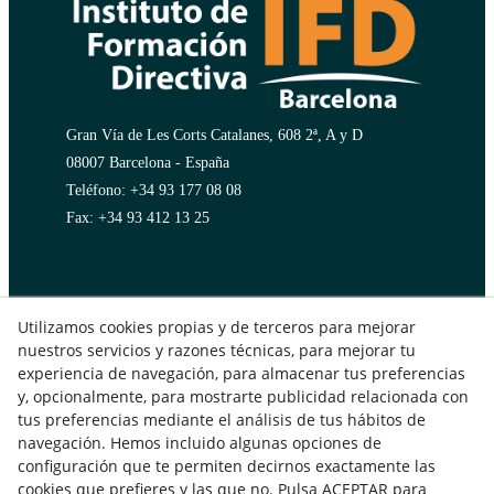
Gran Vía de Les Corts Catalanes, 608 2ª, A y D
08007 Barcelona - España
Teléfono: +34 93 177 08 08
Fax: +34 93 412 13 25
Utilizamos cookies propias y de terceros para mejorar
nuestros servicios y razones técnicas, para mejorar tu
experiencia de navegación, para almacenar tus preferencias
y, opcionalmente, para mostrarte publicidad relacionada con
tus preferencias mediante el análisis de tus hábitos de
Aviso Legal
Política de Privacidad
navegación. Hemos incluido algunas opciones de
configuración que te permiten decirnos exactamente las
Política de Cookies
cookies que prefieres y las que no. Pulsa ACEPTAR para