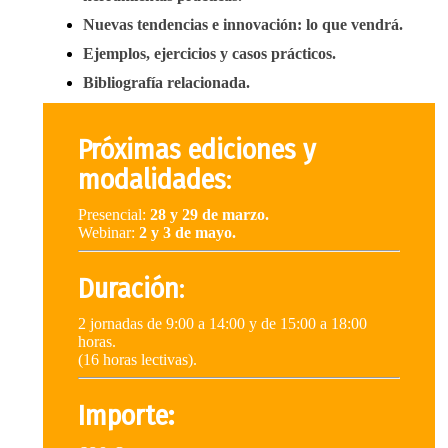
Nuevas tendencias e innovación: lo que vendrá.
Ejemplos, ejercicios y casos prácticos.
Bibliografía relacionada.
Próximas ediciones y
modalidades
:
Presencial:
28 y 29 de marzo.
Webinar:
2 y 3 de mayo.
Duración
:
2 jornadas de 9:00 a 14:00 y de 15:00 a 18:00
horas.
(16 horas lectivas).
Importe: