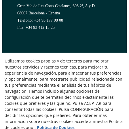
Gran Vía de Les Corts Catalanes, 608 2ª, A y D
08007 Barcelona - España
Teléfono: +34 93 177 08 08
Fax: +34 93 412 13 25
Utilizamos cookies propias y de terceros para mejorar
nuestros servicios y razones técnicas, para mejorar tu
experiencia de navegación, para almacenar tus preferencias
y, opcionalmente, para mostrarte publicidad relacionada con
Aviso Legal
Política de Privacidad
tus preferencias mediante el análisis de tus hábitos de
navegación. Hemos incluido algunas opciones de
Política de Cookies
configuración que te permiten decirnos exactamente las
cookies que prefieres y las que no. Pulsa ACEPTAR para
© 08/2026 IFD - Instituto de Formacion Directiva - Todos los
consentir todas las cookies. Pulsa CONFIGURACIÓN para
derechos reservados.
decidir las opciones que prefieres. Para obtener más
información sobre nuestras cookies accede a nuestra Política
de cookies aquí:
Política de Cookies