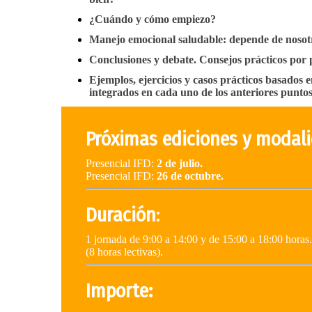
¿Cuándo y cómo empiezo?
Manejo emocional saludable: depende de nosot
Conclusiones y debate. Consejos prácticos por 
Ejemplos, ejercicios y casos prácticos basados e
integrados en cada uno de los anteriores punto
Próximas ediciones y modal
Presencial IFD:
2 de julio.
Presencial IFD:
26 de octubre.
Duración
:
1 jornada de 9:00 a 14:00 y de 15:00 a 18:00 horas.
(8 horas lectivas).
Importe: