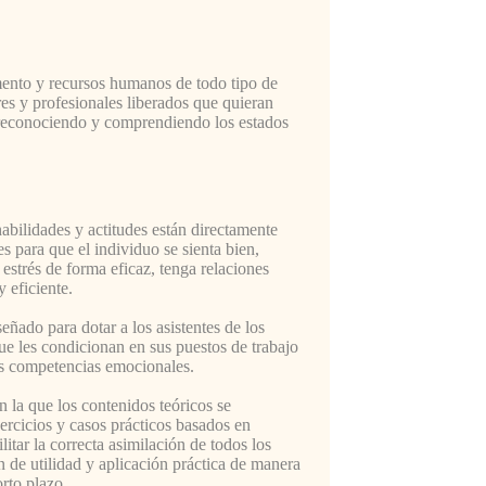
mento y recursos humanos de todo tipo de
s y profesionales liberados que quieran
l, reconociendo y comprendiendo los estados
bilidades y actitudes están directamente
s para que el individuo se sienta bien,
 estrés de forma eficaz, tenga relaciones
y eficiente.
eñado para dotar a los asistentes de los
ue les condicionan en sus puestos de trabajo
us competencias emocionales.
 la que los contenidos teóricos se
ercicios y casos prácticos basados en
ilitar la correcta asimilación de todos los
n de utilidad y aplicación práctica de manera
orto plazo