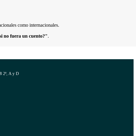
cionales como internacionales.
si no fuera un cuento?"
.
8 2ª, A y D