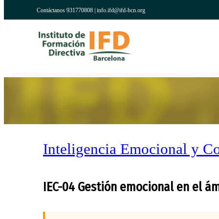
Contáctanos 931770808 |
info.ifd@ifd-bcn.org
Inteligencia Emocional y C
IEC-04 Gestión emocional en el á