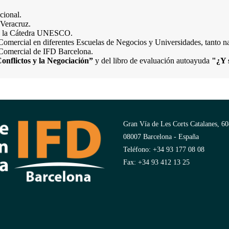
cional.
Veracruz.
de la Cátedra UNESCO.
mercial en diferentes Escuelas de Negocios y Universidades, tanto na
 Comercial de IFD Barcelona.
onflictos y la Negociación”
y del libro de evaluación autoayuda
"¿Y 
Gran Vía de Les Corts Catalanes, 60
08007 Barcelona - España
Teléfono: +34 93 177 08 08
Fax: +34 93 412 13 25