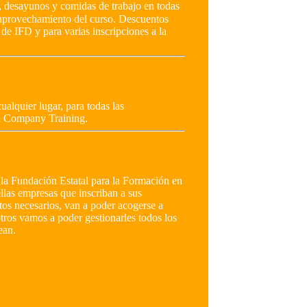
, desayunos y comidas de trabajo en todas
y aprovechamiento del curso. Descuentos
de IFD y para varias inscripciones a la
ualquier lugar, para todas las
In Company Training.
la Fundación Estatal para la Formación en
las empresas que inscriban a sus
tos necesarios, van a poder acogerse a
otros vamos a poder gestionarles todos los
ean.