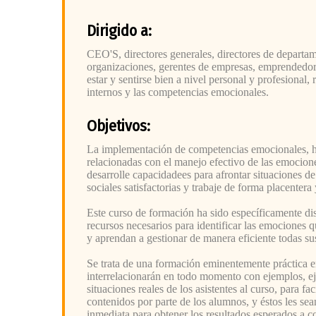
Dirigido a:
CEO'S, directores generales, directores de departa
organizaciones, gerentes de empresas, emprendedore
estar y sentirse bien a nivel personal y profesiona
internos y las competencias emocionales.
Objetivos:
La implementación de competencias emocionales, ha
relacionadas con el manejo efectivo de las emocione
desarrolle capacidadees para afrontar situaciones de
sociales satisfactorias y trabaje de forma placentera 
Este curso de formación ha sido específicamente dis
recursos necesarios para identificar las emociones q
y aprendan a gestionar de manera eficiente todas s
Se trata de una formación eminentemente práctica en
interrelacionarán en todo momento con ejemplos, ej
situaciones reales de los asistentes al curso, para fac
contenidos por parte de los alumnos, y éstos les sea
inmediata para obtener los resultados esperados a c