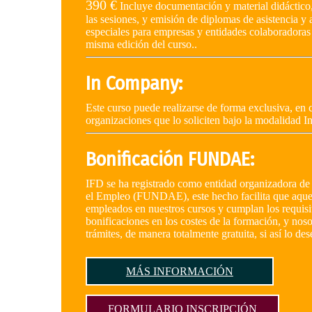
390 €
Incluye documentación y material didáctico
las sesiones, y emisión de diplomas de asistencia 
especiales para empresas y entidades colaboradoras 
misma edición del curso..
In Company:
Este curso puede realizarse de forma exclusiva, en c
organizaciones que lo soliciten bajo la modalidad 
Bonificación FUNDAE:
IFD se ha registrado como entidad organizadora de 
el Empleo (FUNDAE), este hecho facilita que aquel
empleados en nuestros cursos y cumplan los requisi
bonificaciones en los costes de la formación, y nos
trámites, de manera totalmente gratuita, si así lo des
MÁS INFORMACIÓN
FORMULARIO INSCRIPCIÓN