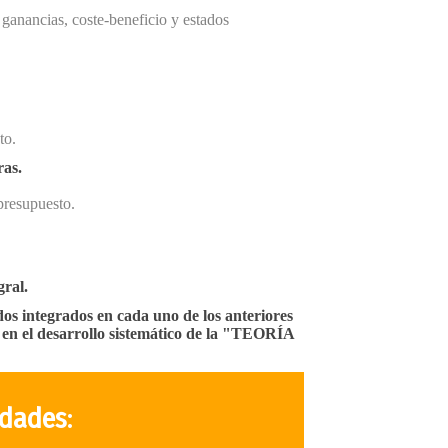
 ganancias, coste-beneficio y estados
to.
ras.
 presupuesto.
gral.
dos integrados en cada uno de los anteriores
e en el desarrollo sistemático de la "TEORÍA
idades
: