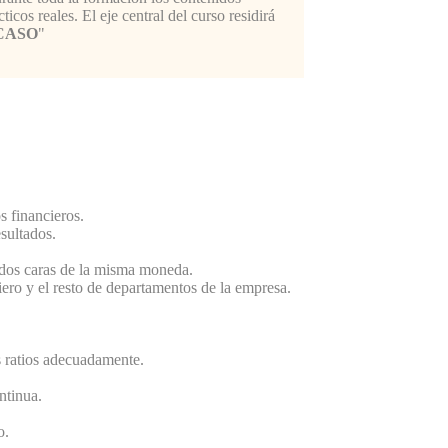
icos reales. El eje central del curso residirá
CASO
"
s financieros.
sultados.
s dos caras de la misma moneda.
iero y el resto de departamentos de la empresa.
s ratios adecuadamente.
ntinua.
o.