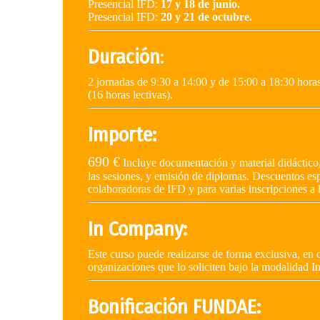
Presencial IFD:
17 y 18 de junio.
Presencial IFD:
20 y 21 de octubre.
Duración
:
2 jornadas de 9:30 a 14:00 y de 15:00 a 18:30 horas
(16 horas lectivas).
Importe:
690 €
Incluye documentación y material didáctico
las sesiones, y emisión de diplomas. Descuentos es
colaboradoras de IFD y para varias inscripciones a 
In Company:
Este curso puede realizarse de forma exclusiva, en c
organizaciones que lo soliciten bajo la modalidad 
Bonificación FUNDAE: