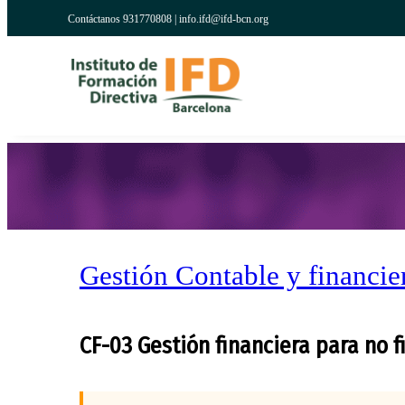
Contáctanos 931770808 |
info.ifd@ifd-bcn.org
Gestión Contable y financie
CF-03 Gestión financiera para no f