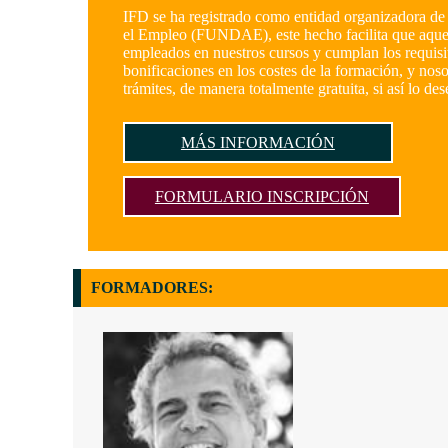
IFD se ha registrado como entidad organizadora de 
el Empleo (FUNDAE), este hecho facilita que aquel
empleados en nuestros cursos y cumplan los requisi
bonificaciones en los costes de la formación, y nos
trámites, de manera totalmente gratuita, si así lo des
MÁS INFORMACIÓN
FORMULARIO INSCRIPCIÓN
FORMADORES: