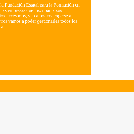
la Fundación Estatal para la Formación en
las empresas que inscriban a sus
tos necesarios, van a poder acogerse a
otros vamos a poder gestionarles todos los
ean.