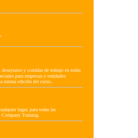
.
, desayunos y comidas de trabajo en todas
peciales para empresas y entidades
la misma edición del curso..
ualquier lugar, para todas las
In Company Training.