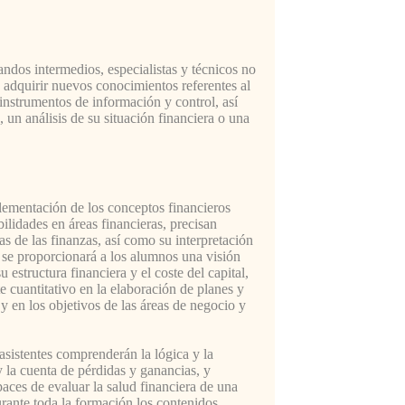
andos intermedios, especialistas y técnicos no
n adquirir nuevos conocimientos referentes al
 instrumentos de información y control, así
un análisis de su situación financiera o una
plementación de los conceptos financieros
bilidades en áreas financieras, precisan
as de las finanzas, así como su interpretación
, se proporcionará a los alumnos una visión
 estructura financiera y el coste del capital,
e cuantitativo en la elaboración de planes y
y en los objetivos de las áreas de negocio y
asistentes comprenderán la lógica y la
y la cuenta de pérdidas y ganancias, y
aces de evaluar la salud financiera de una
rante toda la formación los contenidos