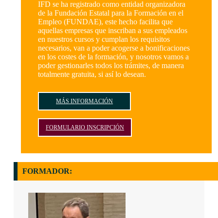
IFD se ha registrado como entidad organizadora
de la Fundación Estatal para la Formación en el
Empleo (FUNDAE), este hecho facilita que
aquellas empresas que inscriban a sus empleados
en nuestros cursos y cumplan los requisitos
necesarios, van a poder acogerse a bonificaciones
en los costes de la formación, y nosotros vamos a
poder gestionarles todos los trámites, de manera
totalmente gratuita, si así lo desean.
MÁS INFORMACIÓN
FORMULARIO INSCRIPCIÓN
FORMADOR: