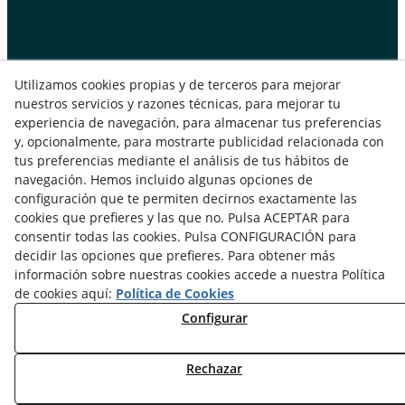
Utilizamos cookies propias y de terceros para mejorar
nuestros servicios y razones técnicas, para mejorar tu
experiencia de navegación, para almacenar tus preferencias
Aviso Legal
Política de Privacidad
y, opcionalmente, para mostrarte publicidad relacionada con
Política de Cookies
tus preferencias mediante el análisis de tus hábitos de
navegación. Hemos incluido algunas opciones de
© 08/2026 IFD - Instituto de Formacion Directiva - Todos los
configuración que te permiten decirnos exactamente las
derechos reservados.
cookies que prefieres y las que no. Pulsa ACEPTAR para
consentir todas las cookies. Pulsa CONFIGURACIÓN para
decidir las opciones que prefieres. Para obtener más
información sobre nuestras cookies accede a nuestra Política
de cookies aquí:
Política de Cookies
Configurar
Rechazar