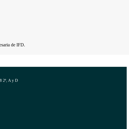
esaria de IFD.
8 2ª, A y D