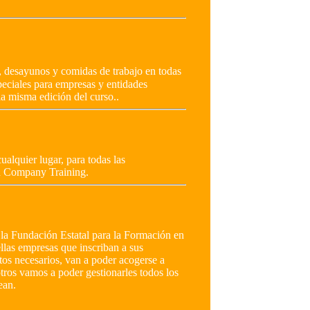
, desayunos y comidas de trabajo en todas
peciales para empresas y entidades
la misma edición del curso..
ualquier lugar, para todas las
In Company Training.
la Fundación Estatal para la Formación en
las empresas que inscriban a sus
tos necesarios, van a poder acogerse a
otros vamos a poder gestionarles todos los
ean.