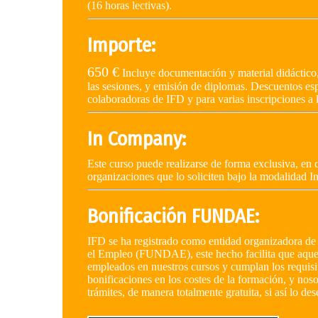
(16 horas lectivas).
Importe:
650 €
Incluye documentación y material didáctico
las sesiones, y emisión de diplomas. Descuentos es
colaboradoras de IFD y para varias inscripciones a 
In Company:
Este curso puede realizarse de forma exclusiva, en c
organizaciones que lo soliciten bajo la modalidad 
Bonificación FUNDAE:
IFD se ha registrado como entidad organizadora de 
el Empleo (FUNDAE), este hecho facilita que aquel
empleados en nuestros cursos y cumplan los requisi
bonificaciones en los costes de la formación, y nos
trámites, de manera totalmente gratuita, si así lo des