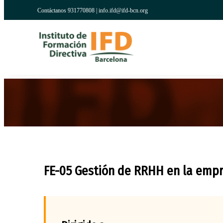
Contáctanos 931770808 |
info.ifd@ifd-bcn.org
FE-05 Gestión de RRHH en la empr