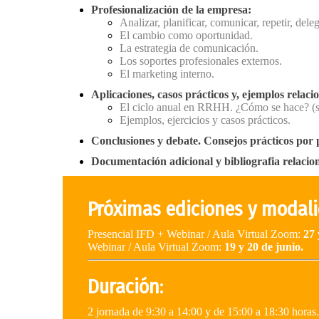
Profesionalización de la empresa:
Analizar, planificar, comunicar, repetir, deleg
El cambio como oportunidad.
La estrategia de comunicación.
Los soportes profesionales externos.
El marketing interno.
Aplicaciones, casos prácticos y, ejemplos relaci
El ciclo anual en RRHH. ¿Cómo se hace? (se 
Ejemplos, ejercicios y casos prácticos.
Conclusiones y debate. Consejos prácticos por 
Documentación adicional y bibliografia relacio
Próximas ediciones y modal
Presencial IFD + Webinar / Aula Virtual Zoom:
27 
Webinar / Aula Virtual Zoom:
19 y 20 de junio.
Duración
:
2 jornada de 9:30 a 14:00 y de 15:00 a 18:30 horas.