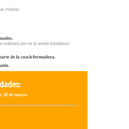
ar, evaluar.
onados.
realizará uno en la sesión formativa)
parte de la coach/formadora.
nada.
idades
:
y 28 de marzo.