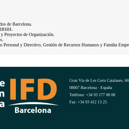
ados de Barcelona.
e RRHH.
y Proyectos de Organización.
s.
llo Personal y Directivo, Gestión de Recursos Humanos y Familia Empr
Gran Vía de Les Corts Catalanes, 60
08007 Barcelona - España
Teléfono: +34 93 177 08 08
Fax: +34 93 412 13 25